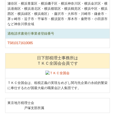
中小企業応援ブログ
瀬谷区・横浜青葉区・横浜磯子区・横浜神奈川区・横浜金沢区・横
浜港南区・横浜港北区・横浜都筑区・横浜鶴見区・横浜中区・横浜
求人情報
西区・横浜緑区・横浜南区）・藤沢市・大和市・川崎市・鎌倉市・
茅ヶ崎市・逗子市・平塚市・横須賀市・厚木市・秦野市・小田原市
など神奈川県全域
適格請求書発行事業者登録番号
T5810171610085
日下部税理士事務所は
ＴＫＣ全国会会員です
ＴＫＣ全国会は、租税正義の実現をめざし関与先企業の永続的繁栄
に奉仕するわが国最大級の職業会計人集団です。
東京地方税理士会
戸塚支部所属