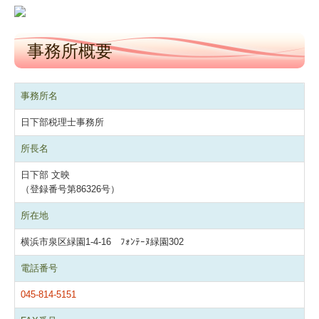
交通案内
事務所概要
業務案内
セミナー案内
事務所名
日下部税理士事務所
よくある質問
所長名
料金について
日下部 文映
（登録番号第86326号）
関連リンク
所在地
リンク集
横浜市泉区緑園1-4-16 ﾌｫﾝﾃｰﾇ緑園302
お問合せ
電話番号
045-814-5151
補助金・助成金・融資情報