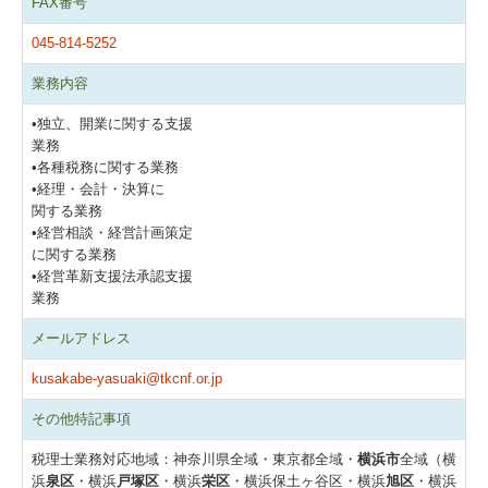
FAX番号
関与先向け融資商品ご紹介
045-814-5252
戦略財務情報システム
業務内容
•独立、開業に関する支援
継続MASシステム
業務
•各種税務に関する業務
戦略販売・購買情報システム
•経理・会計・決算に
関する業務
戦略給与情報システム
•経営相談・経営計画策定
に関する業務
•経営革新支援法承認支援
建設業用会計情報DB
業務
新設法人向けHPはこちら
メールアドレス
kusakabe-yasuaki@tkcnf.or.jp
お客様の声
その他特記事項
無料電話相談
税理士業務対応地域：神奈川県全域・東京都全域・
横浜市
全域（横
浜
泉区
・横浜
戸塚区
・横浜
栄区
・横浜保土ヶ谷区・横浜
旭区
・横浜