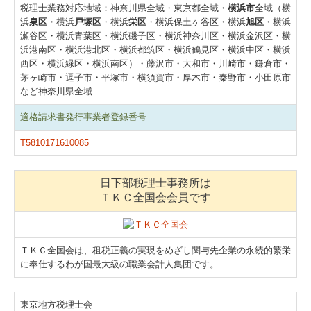
税理士業務対応地域：神奈川県全域・東京都全域・
横浜市
全域（横
浜
泉区
・横浜
戸塚区
・横浜
栄区
・横浜保土ヶ谷区・横浜
旭区
・横浜
瀬谷区・横浜青葉区・横浜磯子区・横浜神奈川区・横浜金沢区・横
浜港南区・横浜港北区・横浜都筑区・横浜鶴見区・横浜中区・横浜
西区・横浜緑区・横浜南区）・藤沢市・大和市・川崎市・鎌倉市・
茅ヶ崎市・逗子市・平塚市・横須賀市・厚木市・秦野市・小田原市
など神奈川県全域
適格請求書発行事業者登録番号
T5810171610085
日下部税理士事務所は
ＴＫＣ全国会会員です
ＴＫＣ全国会は、租税正義の実現をめざし関与先企業の永続的繁栄
に奉仕するわが国最大級の職業会計人集団です。
東京地方税理士会