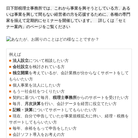
日下部税理士事務所では、これから事業を興そうとしている方、ある
交通案内
いは事業を興して間もない経営者の方を応援するために、各種の専門
家を揃えて定期的にセミナーを開催しています。　詳しくは「セミ
業務案内
ナー案内」のページをご覧ください
セミナー案内
例えば
よくある質問
■
法人設立
について相談したい方
■
会社設立
を検討されている方
料金について
■
独立開業
を考えているが、会計業務が分からなくサポートをして
もらいたい方
関連リンク
■
個人事業を法人にしたい方
■
もう一社会社をつくりたい方
■
契約に基づいて毎月、
税理士事務所
からのサポートを受けたい方
リンク集
■
毎月、
月次決算
を行い、会計データを経営に役立てたい方
■
記帳・決算
についてサポートしてもらいたい方
お問合せ
■
現在、自分で申告していたが事業規模拡大に伴い、経理・税務を
サポートしてもらいたい方
■
毎年、余裕をもって申告をしたい方
補助金・助成金・融資情報
■
会計ソフト導入をお考えの方