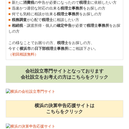
■
新たに
消費税
の申告が必要になったので
税理士
に依頼したい方
関与先向け融資商品ご紹介
■
迅速かつ適切な対応の出来る
税理士事務所
をお探しの方
■
何でも気軽に相談が出来る
税理士事務所
をお探しの方
戦略財務情報システム
■
税務調査
が心配で
税理士
に相談したい方
■
相続税
・譲渡所得・個人の
確定申告
が必要で
税理士事務所
をお探
しの方
継続MASシステム
この様なことでお困りの方、
税理士
をお探しの方、
戦略販売・購買情報システム
今すぐ
横浜市
の
日下部税理士事務所
にご相談下さい。
（初回相談無料）
戦略給与情報システム
会社設立専門サイトとなっております
建設業用会計情報DB
会社設立をお考えの方はこちらをクリック
新設法人向けHPはこちら
お客様の声
横浜の決算申告応援サイトは
こちらをクリック
無料電話相談