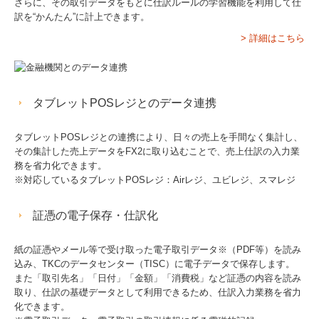
さらに、その取引データをもとに仕訳ルールの学習機能を利用して仕
訳を“かんたん”に計上できます。
> 詳細はこちら
タブレットPOSレジとのデータ連携
タブレットPOSレジとの連携により、日々の売上を手間なく集計し、
その集計した売上データをFX2に取り込むことで、売上仕訳の入力業
務を省力化できます。
※対応しているタブレットPOSレジ：Airレジ、ユビレジ、スマレジ
証憑の電子保存・仕訳化
紙の証憑やメール等で受け取った電子取引データ※（PDF等）を読み
込み、TKCのデータセンター（TISC）に電子データで保存します。
また「取引先名」「日付」「金額」「消費税」など証憑の内容を読み
取り、仕訳の基礎データとして利用できるため、仕訳入力業務を省力
化できます。