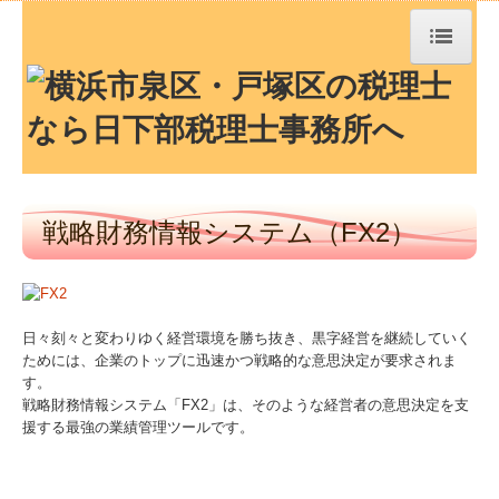
トップページ
TKCシステムQ&A
社長メニューASP版
戦略財務情報システム（FX2）
経営革新等支援機関とは
経営者お役立ち情報
日々刻々と変わりゆく経営環境を勝ち抜き、黒字経営を継続していく
ためには、企業のトップに迅速かつ戦略的な意思決定が要求されま
お知らせ
す。
戦略財務情報システム「FX2」は、そのような経営者の意思決定を支
援する最強の業績管理ツールです。
事務所紹介
経営理念