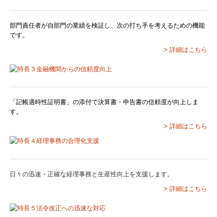
関与先向け融資商品ご紹介
部門責任者が自部門の業績を検証し、次の打ち手を考えるための機能
戦略財務情報システム
です。
> 詳細はこちら
継続MASシステム
戦略販売・購買情報システム
「記帳適時性証明書」の添付で決算書・申告書の信頼度が向上しま
戦略給与情報システム
す。
建設業用会計情報DB
> 詳細はこちら
新設法人向けHPはこちら
お客様の声
日々の迅速・正確な経理事務と生産性向上を支援します。
> 詳細はこちら
無料電話相談