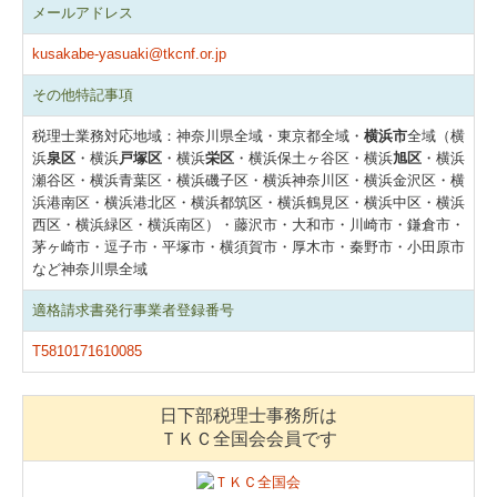
メールアドレス
kusakabe-yasuaki@tkcnf.or.jp
その他特記事項
税理士業務対応地域：神奈川県全域・東京都全域・
横浜市
全域（横
浜
泉区
・横浜
戸塚区
・横浜
栄区
・横浜保土ヶ谷区・横浜
旭区
・横浜
瀬谷区・横浜青葉区・横浜磯子区・横浜神奈川区・横浜金沢区・横
浜港南区・横浜港北区・横浜都筑区・横浜鶴見区・横浜中区・横浜
西区・横浜緑区・横浜南区）・藤沢市・大和市・川崎市・鎌倉市・
茅ヶ崎市・逗子市・平塚市・横須賀市・厚木市・秦野市・小田原市
など神奈川県全域
適格請求書発行事業者登録番号
T5810171610085
日下部税理士事務所は
ＴＫＣ全国会会員です