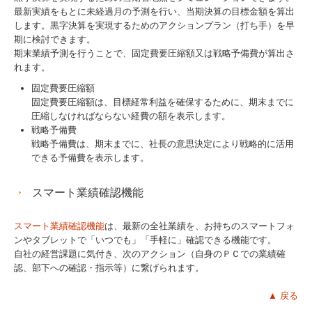
最新実績をもとに未経過月の予測を行い、当期決算の目標金額を算出
します。黒字決算を実現するためのアクションプラン（打ち手）を早
期に検討できます。
期末業績予測を行うことで、固定費要圧縮額又は戦略予備費が算出さ
れます。
固定費要圧縮額
固定費要圧縮額は、目標経常利益を確保するために、期末までに
圧縮しなければならない経費の額を表示します。
戦略予備費
戦略予備費は、期末までに、社長の意思決定により戦略的に活用
できる予備費を表示します。
スマート業績確認機能
スマート業績確認機能
は、最新の全社業績を、お持ちのスマートフォ
ンやタブレットで「いつでも」「手軽に」確認できる機能です。
自社の経営課題に気付き、次のアクション（自身のＰＣでの業績確
認、部下への確認・指示等）に繋げられます。
▲ 戻る