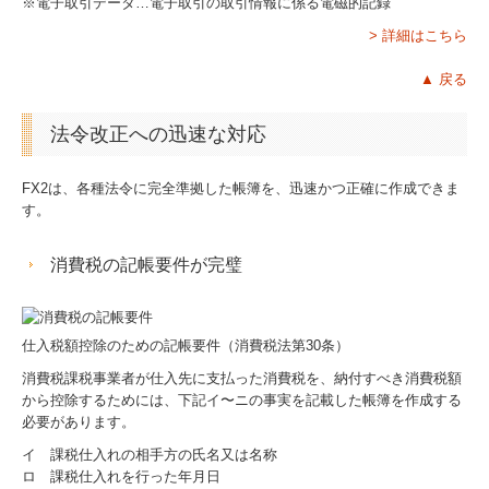
※電子取引データ…電子取引の取引情報に係る電磁的記録
> 詳細はこちら
▲ 戻る
法令改正への迅速な対応
FX2は、各種法令に完全準拠した帳簿を、迅速かつ正確に作成できま
す。
消費税の記帳要件が完璧
仕入税額控除のための記帳要件（消費税法第30条）
消費税課税事業者が仕入先に支払った消費税を、納付すべき消費税額
から控除するためには、下記イ〜ニの事実を記載した帳簿を作成する
必要があります。
イ 課税仕入れの相手方の氏名又は名称
ロ 課税仕入れを行った年月日