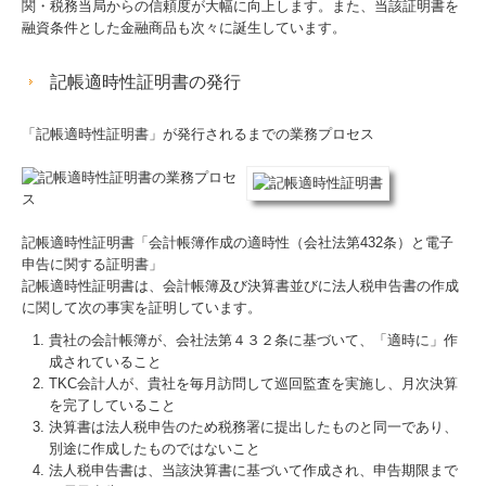
関・税務当局からの信頼度が大幅に向上します。また、当該証明書を
融資条件とした金融商品も次々に誕生しています。
記帳適時性証明書の発行
「記帳適時性証明書」が発行されるまでの業務プロセス
記帳適時性証明書「会計帳簿作成の適時性（会社法第432条）と電子
申告に関する証明書」
記帳適時性証明書は、会計帳簿及び決算書並びに法人税申告書の作成
に関して次の事実を証明しています。
貴社の会計帳簿が、会社法第４３２条に基づいて、「適時に」作
成されていること
TKC会計人が、貴社を毎月訪問して巡回監査を実施し、月次決算
を完了していること
決算書は法人税申告のため税務署に提出したものと同一であり、
別途に作成したものではないこと
法人税申告書は、当該決算書に基づいて作成され、申告期限まで