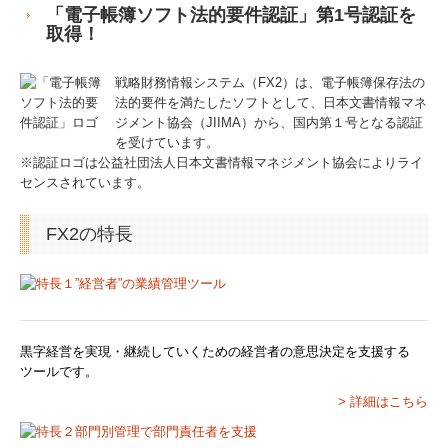
「電子帳簿ソフト法的要件認証」第1号認証を
取得！
交通案内
戦略財務情報システム（FX2）は、電子帳簿保存法の
業務案内
法的要件を満たしたソフトとして、日本文書情報マネ
ジメント協会（JIIMA）から、国内第１号となる認証
セミナー案内
を受けています。
※認証ロゴは公益社団法人日本文書情報マネジメント協会によりライ
よくある質問
センスされています。
料金について
FX2の特長
関連リンク
リンク集
黒字経営を実現・継続していくための経営者の意思決定を支援する
お問合せ
ツールです。
> 詳細はこちら
補助金・助成金・融資情報