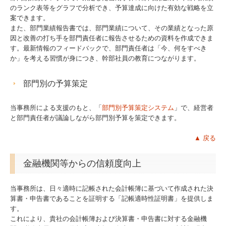
のランク表等をグラフで分析でき、予算達成に向けた有効な戦略を立
案できます。
また、部門業績報告書では、部門業績について、その業績となった原
因と改善の打ち手を部門責任者に報告させるための資料を作成できま
す。最新情報のフィードバックで、部門責任者は「今、何をすべき
か」を考える習慣が身につき、幹部社員の教育につながります。
部門別の予算策定
当事務所による支援のもと、「
部門別予算策定システム
」で、経営者
と部門責任者が議論しながら部門別予算を策定できます。
▲ 戻る
金融機関等からの信頼度向上
当事務所は、日々適時に記帳された会計帳簿に基づいて作成された決
算書・申告書であることを証明する「記帳適時性証明書」を提供しま
す。
これにより、貴社の会計帳簿および決算書・申告書に対する金融機