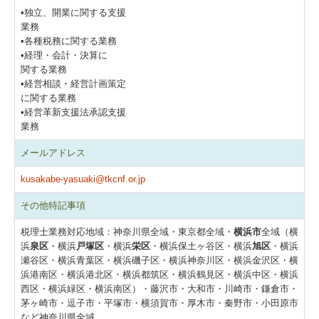
•独立、開業に関する支援
業務
•各種税務に関する業務
•経理・会計・決算に
関する業務
•経営相談・経営計画策定
に関する業務
•経営革新支援法承認支援
業務
メールアドレス
kusakabe-yasuaki@tkcnf.or.jp
その他特記事項
税理士業務対応地域：神奈川県全域・東京都全域・
横浜市
全域（横
浜
泉区
・横浜
戸塚区
・横浜
栄区
・横浜保土ヶ谷区・横浜
旭区
・横浜
瀬谷区・横浜青葉区・横浜磯子区・横浜神奈川区・横浜金沢区・横
浜港南区・横浜港北区・横浜都筑区・横浜鶴見区・横浜中区・横浜
西区・横浜緑区・横浜南区）・藤沢市・大和市・川崎市・鎌倉市・
茅ヶ崎市・逗子市・平塚市・横須賀市・厚木市・秦野市・小田原市
など神奈川県全域