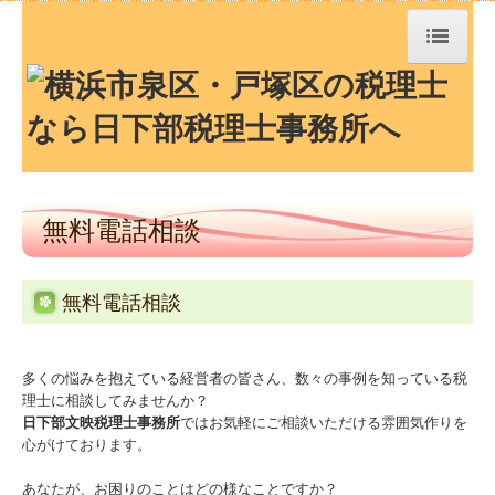
トップページ
TKCシステムQ&A
社長メニューASP版
無料電話相談
経営革新等支援機関とは
無料電話相談
経営者お役立ち情報
お知らせ
多くの悩みを抱えている経営者の皆さん、数々の事例を知っている税
理士に相談してみませんか？
日下部文映税理士事務所
ではお気軽にご相談いただける雰囲気作りを
事務所紹介
心がけております。
経営理念
あなたが、お困りのことはどの様なことですか？