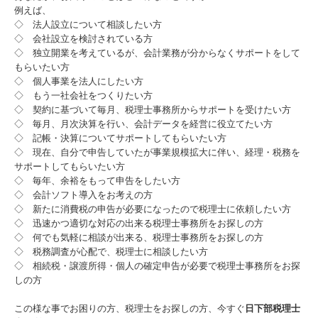
例えば、
◇ 法人設立について相談したい方
交通案内
◇ 会社設立を検討されている方
◇ 独立開業を考えているが、会計業務が分からなくサポートをして
業務案内
もらいたい方
◇ 個人事業を法人にしたい方
セミナー案内
◇ もう一社会社をつくりたい方
◇ 契約に基づいて毎月、税理士事務所からサポートを受けたい方
◇ 毎月、月次決算を行い、会計データを経営に役立てたい方
よくある質問
◇ 記帳・決算についてサポートしてもらいたい方
◇ 現在、自分で申告していたが事業規模拡大に伴い、経理・税務を
料金について
サポートしてもらいたい方
◇ 毎年、余裕をもって申告をしたい方
◇ 会計ソフト導入をお考えの方
関連リンク
◇ 新たに消費税の申告が必要になったので税理士に依頼したい方
◇ 迅速かつ適切な対応の出来る税理士事務所をお探しの方
リンク集
◇ 何でも気軽に相談が出来る、税理士事務所をお探しの方
◇ 税務調査が心配で、税理士に相談したい方
お問合せ
◇ 相続税・譲渡所得・個人の確定申告が必要で税理士事務所をお探
しの方
補助金・助成金・融資情報
この様な事でお困りの方、税理士をお探しの方、今すぐ
日下部税理士