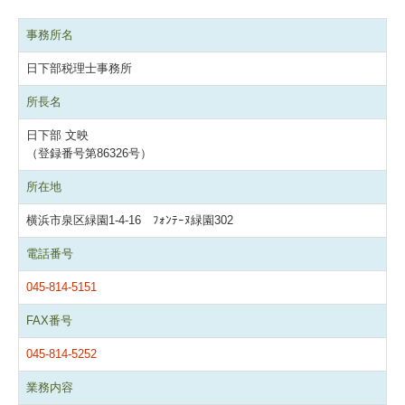
中小企業応援ブログ
事務所名
求人情報
日下部税理士事務所
所長名
日下部 文映
（登録番号第86326号）
所在地
横浜市泉区緑園1-4-16 ﾌｫﾝﾃｰﾇ緑園302
電話番号
045-814-5151
FAX番号
045-814-5252
業務内容