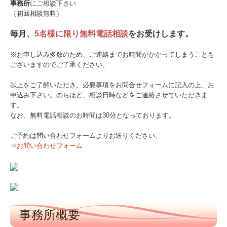
事務所
にご相談下さい
関与先向け融資商品ご紹介
（初回相談無料）
毎月、
5名様に限り無料電話相談
をお受けします。
戦略財務情報システム
※お申し込み多数のため、ご連絡までお時間がかかってしまうことも
継続MASシステム
ございますのでご了承ください。
戦略販売・購買情報システム
以上をご了解いただき、必要事項をお問合せフォームに記入の上、お
申込み下さい。のちほど、相談日時などをご連絡させていただきま
す。
戦略給与情報システム
なお、無料電話相談のお時間は30分となっております。
建設業用会計情報DB
ご予約は問い合わせフォームよりお送りください。
⇒
お問い合わせフォーム
新設法人向けHPはこちら
お客様の声
無料電話相談
事務所概要