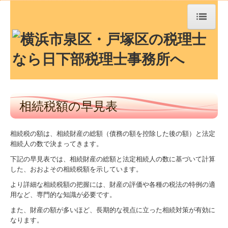
トップページ
TKCシステムQ&A
社長メニューASP版
相続税額の早見表
経営革新等支援機関とは
相続税の額は、相続財産の総額（債務の額を控除した後の額）と法定
相続人の数で決まってきます。
経営者お役立ち情報
下記の早見表では、相続財産の総額と法定相続人の数に基づいて計算
した、おおよその相続税額を示しています。
お知らせ
より詳細な相続税額の把握には、財産の評価や各種の税法の特例の適
用など、専門的な知識が必要です。
事務所紹介
また、財産の額が多いほど、長期的な視点に立った相続対策が有効に
なります。
経営理念