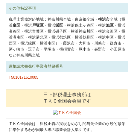
その他特記事項
税理士業務対応地域：神奈川県全域・東京都全域・
横浜市
全域（横
浜
泉区
・横浜
戸塚区
・横浜
栄区
・横浜保土ヶ谷区・横浜
旭区
・横浜
瀬谷区・横浜青葉区・横浜磯子区・横浜神奈川区・横浜金沢区・横
浜港南区・横浜港北区・横浜都筑区・横浜鶴見区・横浜中区・横浜
西区・横浜緑区・横浜南区）・藤沢市・大和市・川崎市・鎌倉市・
茅ヶ崎市・逗子市・平塚市・横須賀市・厚木市・秦野市・小田原市
など神奈川県全域
適格請求書発行事業者登録番号
T5810171610085
日下部税理士事務所は
ＴＫＣ全国会会員です
ＴＫＣ全国会は、租税正義の実現をめざし関与先企業の永続的繁栄
に奉仕するわが国最大級の職業会計人集団です。