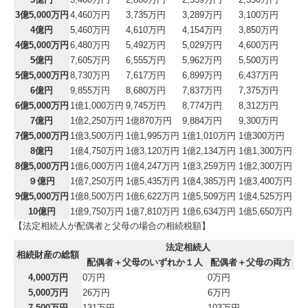
関与先向け融資商品ご紹介
3億5,000万円
4,460万円
3,735万円
3,289万円
3,100万円
4億円
5,460万円
4,610万円
4,154万円
3,850万円
4億5,000万円
6,480万円
5,492万円
5,029万円
4,600万円
戦略財務情報システム
5億円
7,605万円
6,555万円
5,962万円
5,500万円
5億5,000万円
8,730万円
7,617万円
6,899万円
6,437万円
継続MASシステム
6億円
9,855万円
8,680万円
7,837万円
7,375万円
6億5,000万円
1億1,000万円
9,745万円
8,774万円
8,312万円
戦略販売・購買情報システム
7億円
1億2,250万円
1億870万円
9,884万円
9,300万円
7億5,000万円
1億3,500万円
1億1,995万円
1億1,010万円
1億300万円
戦略給与情報システム
8億円
1億4,750万円
1億3,120万円
1億2,134万円
1億1,300万円
8億5,000万円
1億6,000万円
1億4,247万円
1億3,259万円
1億2,300万円
建設業用会計情報DB
９億円
1億7,250万円
1億5,435万円
1億4,385万円
1億3,400万円
9億5,000万円
1億8,500万円
1億6,622万円
1億5,509万円
1億4,525万円
10億円
新設法人向けHPはこちら
1億9,750万円
1億7,810万円
1億6,634万円
1億5,650万円
【法定相続人が配偶者と父母の場合の相続税額】
お客様の声
法定相続人
相続財産の総額
配偶者＋父母のいずれか１人
配偶者＋父母の両方
4,000万円
無料電話相談
0万円
0万円
5,000万円
26万円
6万円
7,500万円
131万円
103万円