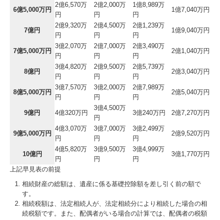
2億6,570万
2億2,000万
1億8,989万
6億5,000万円
1億7,040万円
円
円
円
2億9,320万
2億4,500万
2億1,239万
7億円
1億9,040万円
円
円
円
3億2,070万
2億7,000万
2億3,490万
7億5,000万円
2億1,040万円
円
円
円
3億4,820万
2億9,500万
2億5,739万
8億円
2億3,040万円
円
円
円
3億7,570万
3億2,000万
2億7,989万
8億5,000万円
2億5,040万円
円
円
円
3億4,500万
9億円
4億320万円
3億240万円
2億7,270万円
円
4億3,070万
3億7,000万
3億2,499万
9億5,000万円
2億9,520万円
円
円
円
4億5,820万
3億9,500万
3億4,999万
10億円
3億1,770万円
円
円
円
上記早見表の前提
相続財産の総額は、遺産に係る基礎控除額を差し引く前の額で
す。
相続税額は、法定相続人が、法定相続分により相続した場合の相
続税額です。また、配偶者がいる場合の計算では、配偶者の税額