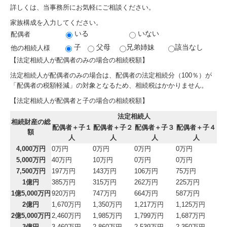
詳しくは、当事務所にお気軽にご相談ください。
交通案内
家族構成を入力してください。
いる
いない
配偶者
業務案内
子
父母
兄弟姉妹
該当なし
他の相続人様
【法定相続人が配偶者のみの場合の相続税額】
セミナー案内
法定相続人が配偶者のみの場合は、配偶者の法定相続分（100％）が
「配偶者の税額軽減」の対象となるため、相続税はかかりません。
よくある質問
【法定相続人が配偶者と子の場合の相続税額】
料金について
法定相続人
相続財産の総
配偶者＋子１
配偶者＋子２
配偶者＋子３
配偶者＋子４
額
人
人
人
人
関連リンク
4,000万円
0万円
0万円
0万円
0万円
5,000万円
40万円
10万円
0万円
0万円
リンク集
7,500万円
197万円
143万円
106万円
75万円
1億円
385万円
315万円
262万円
225万円
お問合せ
1億5,000万円
920万円
747万円
664万円
587万円
2億円
1,670万円
1,350万円
1,217万円
1,125万円
補助金・助成金・融資情報
2億5,000万円
2,460万円
1,985万円
1,799万円
1,687万円
3億円
3,460万円
2,860万円
2,539万円
2,350万円