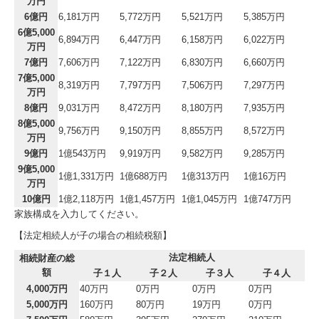
万円
6億円
6,181万円
5,772万円
5,521万円
5,385万円
6億5,000
6,894万円
6,447万円
6,158万円
6,022万円
万円
7億円
7,606万円
7,122万円
6,830万円
6,660万円
7億5,000
8,319万円
7,797万円
7,506万円
7,297万円
万円
8億円
9,031万円
8,472万円
8,180万円
7,935万円
8億5,000
9,756万円
9,150万円
8,855万円
8,572万円
万円
9億円
1億543万円
9,919万円
9,582万円
9,285万円
9億5,000
1億1,331万円
1億688万円
1億313万円
1億16万円
万円
10億円
1億2,118万円
1億1,457万円
1億1,045万円
1億747万円
家族構成を入力してください。
【法定相続人が子の場合の相続税額】
法定相続人
相続財産の総
額
子１人
子２人
子３人
子４人
4,000万円
40万円
0万円
0万円
0万円
5,000万円
160万円
80万円
19万円
0万円