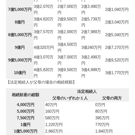
3億2,070万
2億7,000万
2億3,490万
7億5,000万円
2億1,040万円
円
円
円
3億4,820万
2億9,500万
2億5,739万
8億円
2億3,040万円
円
円
円
3億7,570万
3億2,000万
2億7,989万
8億5,000万円
2億5,040万円
円
円
円
3億4,500万
9億円
4億320万円
3億240万円
2億7,270万円
円
4億3,070万
3億7,000万
3億2,499万
9億5,000万円
2億9,520万円
円
円
円
4億5,820万
3億9,500万
3億4,999万
10億円
3億1,770万円
円
円
円
【法定相続人が父母の場合の相続税額】
法定相続人
相続財産の総額
父母のいずれか１人
父母の両方
4,000万円
40万円
0万円
5,000万円
160万円
80万円
7,500万円
580万円
395万円
1億円
1,220万円
770万円
1億5,000万円
2,860万円
1,840万円